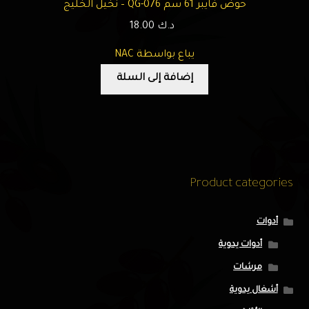
حوض فايبر 61 سم QG-076 – نخيل الخليج
د.ك
18.00
يباع بواسطة NAC
إضافة إلى السلة
Product categories
أدوات
أدوات يدوية
مرشات
أشغال يدوية