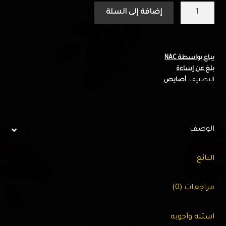
كمية
إضافة إلى السلة
White
Gray
Pot
19-
يباع بواسطة NAC
بلغ عن إساءة
4498
التصنيف:
أصايص
-
G.P
الوصف
البائع
مراجعات (0)
اسئله وأجوبه