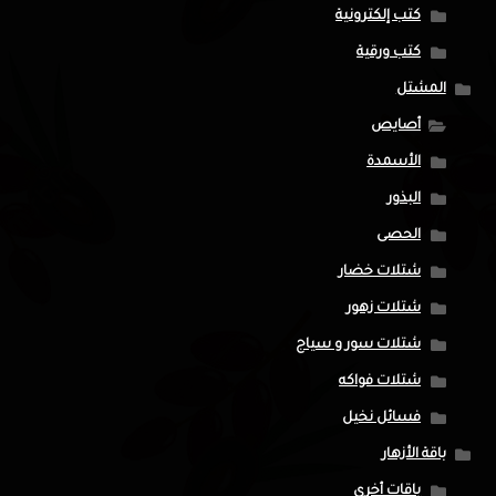
كتب إلكترونية
كتب ورقية
المشتل
أصايص
الأسمدة
البذور
الحصى
شتلات خضار
شتلات زهور
شتلات سور و سياج
شتلات فواكه
فسائل نخيل
باقة الأزهار
باقات أخرى