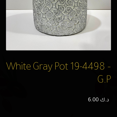
White Gray Pot 19-4498 –
G.P
د.ك
6.00