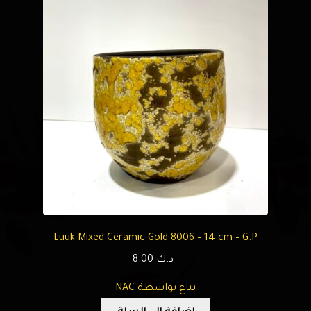
Luuk Mixed Ceramic Gold 8006 – 14 cm – G.P
د.ك
8.00
يباع بواسطة NAC