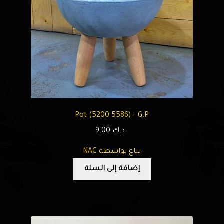
Pot (5200 5586) – G.P
د.ك
9.00
يباع بواسطة NAC
إضافة إلى السلة