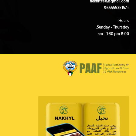
nakhltree@gmail.com
+96555535157
Hours:
Sunday – Thursday:
8:00 am – 1:30 pm