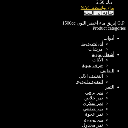
د.ك
2.50
يباع بواسطة NAC
إضافة إلى السلة
G.P إبريق ماء أخضر اللون 1500cc
Product categories
أدوات
أدوات يدوية
مرشات
أشغال يدوية
الأثاث
حرف يدوية
التغليف
التغليف الآلي
التغليف اليدوي
التمر
تمر برحي
تمر خلاص
تمر سكري
تمر صقعي
تمر عجوة
تمر مبروم
تمر مجدول