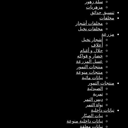
سلة زهور
مزهريات
تنسيق حدائق
مخلفات
مخلفات أشجار
مخلفات نخيل
مزرعة
أشجار نخيل
أعلاف
حلال و أغنام
خضار و فواكه
عسل المزرعة
منتجات التمور
منتجات منوعة
نباتات مائية
منتجات التمور
الصيدلية
تمرية
دبس التمر
نواة التمر
نباتات داخلية
نبات الصبّار
نباتات داخلية منوعة
نباتات معلقة