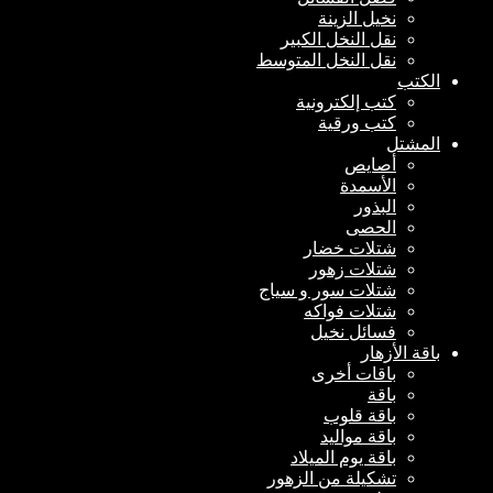
نخيل الزينة
نقل النخل الكبير
نقل النخل المتوسط
الكتب
كتب إلكترونية
كتب ورقية
المشتل
أصايص
الأسمدة
البذور
الحصى
شتلات خضار
شتلات زهور
شتلات سور و سياج
شتلات فواكه
فسائل نخيل
باقة الأزهار
باقات أخرى
باقة
باقة قلوب
باقة مواليد
باقة يوم الميلاد
تشكيلة من الزهور