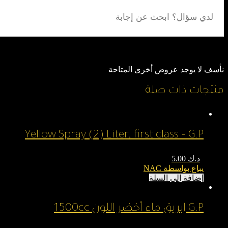
نأسف لا يوجد عروض أخرى المتاحة
منتجات ذات صلة
Yellow Spray (2) Liter, first class – G.P
د.ك
5.00
يباع بواسطة NAC
إضافة إلى السلة
G.P إبريق ماء أخضر اللون 1500cc