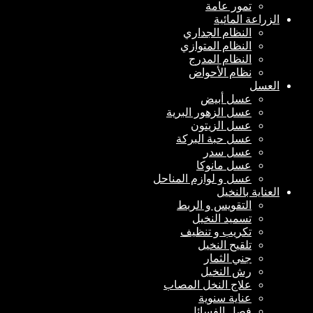
تمور عامة
الزراعة المائية
النظام الجداري
النظام المتوازي
النظام المدرج
نظام الأحواض
العسل
عسل أبيض
عسل الزهور البرية
عسل الزيتون
عسل حبة البركة
عسل سدر
عسل مانوكا
عسل و لوازم المناحل
العناية بالنخيل
التقويس و الربط
تسميد النخيل
تكريب و تنظيف
تلقيح النخيل
جني الثمار
رش النخيل
علاج النخل المصاب
عناية سنوية
فصل الفسائل