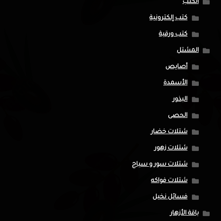
الكتب
كتب إلكترونية
كتب ورقية
المشتل
أصايص
الأسمدة
البذور
الحصى
شتلات خضار
شتلات زهور
شتلات سور و سياج
شتلات فواكه
فسائل نخيل
باقة الأزهار