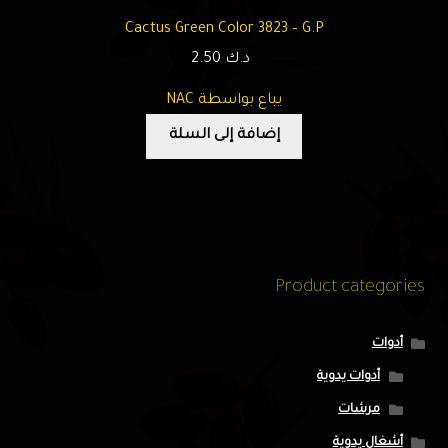
Cactus Green Color 3823 – G.P
د.ك
2.50
يباع بواسطة NAC
إضافة إلى السلة
Product categories
أدوات
أدوات يدوية
مرشات
أشغال يدوية