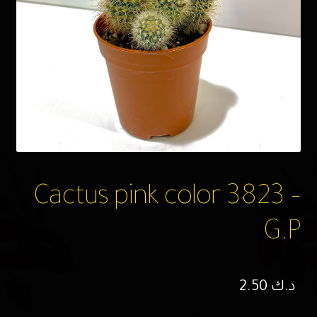
Cactus pink color 3823 –
G.P
د.ك
2.50