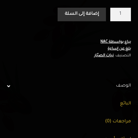
كمية
إضافة إلى السلة
Cactus
pink
color
3823
يباع بواسطة NAC
بلغ عن إساءة
-
التصنيف:
نبات الصبّار
G.P
الوصف
البائع
مراجعات (0)