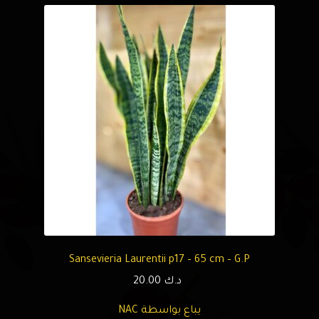
Sansevieria Laurentii p17 – 65 cm – G.P
د.ك
20.00
يباع بواسطة NAC