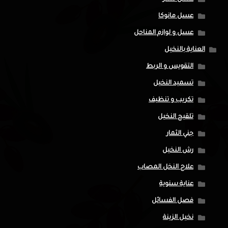
عسل مانوكا
عسل و لوازم المناحل
العناية بالنخيل
التقويس و الربط
تسميد النخيل
تكريب و تنظيف
تلقيح النخيل
جني الثمار
رش النخيل
علاج النخل المصاب
عناية سنوية
فصل الفسائل
نخيل الزينة