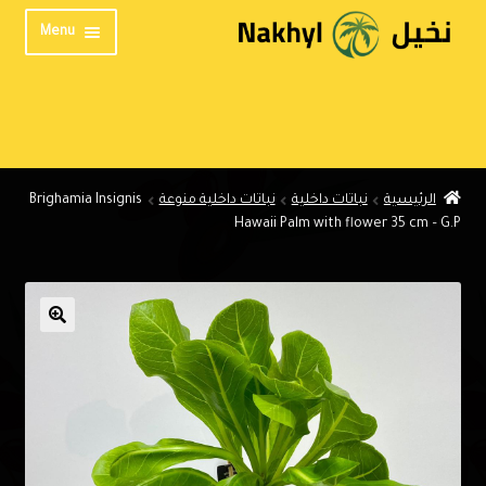
Skip
Skip
Menu
to
to
navigation
content
الرئيسية
من نحن
المنتدى
الرئيسية
نباتات داخلية
نباتات داخلية منوعة
Brighamia Insignis
تواصل معنا
Hawaii Palm with flower 35 cm – G.P
الخصوصية
English