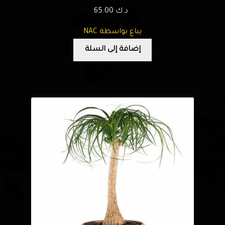
د.ك
65.00
يباع بواسطة NAC
إضافة إلى السلة