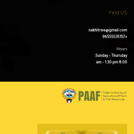
Find US
nakhltree@gmail.com
+96555535157
Hours:
Sunday – Thursday:
8:00 am – 1:30 pm