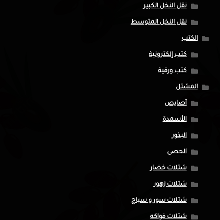
نقل النخل الكبير
نقل النخل المتوسط
الكتب
كتب إلكترونية
كتب ورقية
المشتل
أصايص
الأسمدة
البذور
الحصى
شتلات خضار
شتلات زهور
شتلات سور و سياج
شتلات فواكه