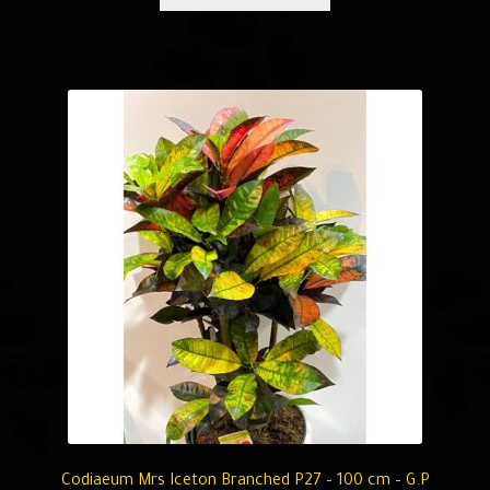
Codiaeum Mrs Iceton Branched P27 – 100 cm – G.P