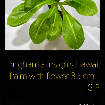
Brighamia Insignis Hawaii
Palm with flower 35 cm –
G.P