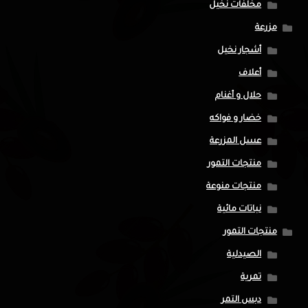
مخلفات نخيل
مزرعة
أشجار نخيل
أعلاف
حلال و أغنام
خضار و فواكه
عسل المزرعة
منتجات التمور
منتجات منوعة
نباتات مائية
منتجات التمور
الصيدلية
تمرية
دبس التمر