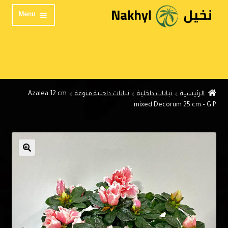
Skip
Skip
Menu
to
to
navigation
content
الرئيسية
من نحن
المنتدى
الرئيسية
نباتات داخلية
نباتات داخلية منوعة
Azalea 12 cm
تواصل معنا
mixed Decorum 25 cm – G.P
الخصوصية
English