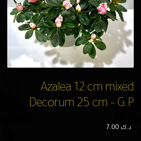
Azalea 12 cm mixed
Decorum 25 cm – G.P
د.ك
7.00