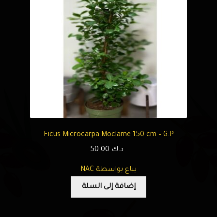
Ficus Microcarpa Moclame 150 cm – G.P
د.ك
50.00
يباع بواسطة NAC
إضافة إلى السلة