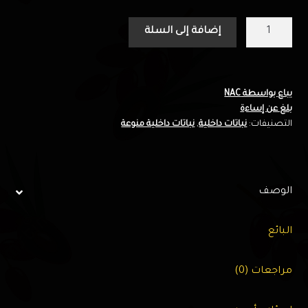
كمية
إضافة إلى السلة
Azalea
12
cm
mixed
يباع بواسطة NAC
بلغ عن إساءة
Decorum
التصنيفات:
نباتات داخلية
,
نباتات داخلية منوعة
25
cm
-
G.P
الوصف
البائع
مراجعات (0)