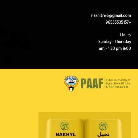
nakhltree@gmail.com
+96555535157
Hours:
Sunday – Thursday:
8:00 am – 1:30 pm