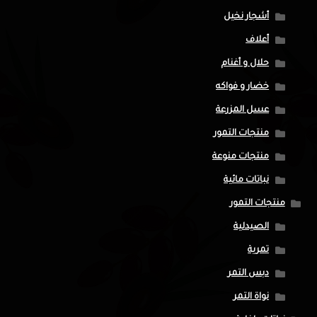
أشجار نخيل
أعلاف
حلال و أغنام
خضار و فواكه
عسل المزرعة
منتجات التمور
منتجات منوعة
نباتات مائية
منتجات التمور
الصيدلية
تمرية
دبس التمر
نواة التمر