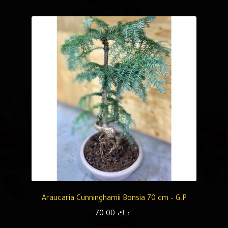
Araucaria Cunninghamii Bonsia 70 cm – G.P
د.ك
70.00