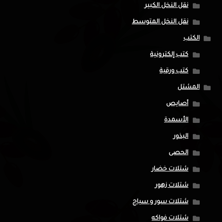
نقل النخل الكبير
نقل النخل المتوسط
الكتب
كتب إلكترونية
كتب ورقية
المشتل
أصايص
الأسمدة
البذور
الحصى
شتلات خضار
شتلات زهور
شتلات سور و سياج
شتلات فواكه