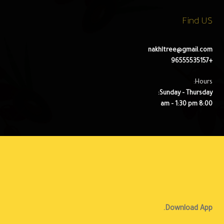
Find US
nakhltree@gmail.com
+96555535157
Hours:
Sunday – Thursday:
8:00 am – 1:30 pm
Download App.