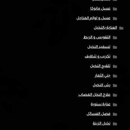
عسل مانوكا
عسل و لوازم المناحل
العناية بالنخيل
التقويس و الربط
تسميد النخيل
تكريب و تنظيف
تلقيح النخيل
جني الثمار
رش النخيل
علاج النخل المصاب
عناية سنوية
فصل الفسائل
نخيل الزينة