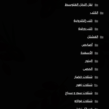
نقل النخل المتوسط
الكتب
كتب إلكترونية
كتب ورقية
المشتل
أصايص
الأسمدة
البذور
الحصى
شتلات خضار
شتلات زهور
شتلات سور و سياج
شتلات فواكه