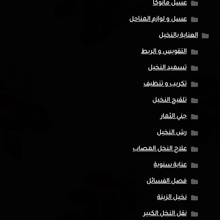
عسل مانوكا
عسل و لوازم المناحل
العناية بالنخيل
التقويس و الربط
تسميد النخيل
تكريب و تنظيف
تلقيح النخيل
جني الثمار
رش النخيل
علاج النخل المصاب
عناية سنوية
فصل الفسائل
نخيل الزينة
نقل النخل الكبير