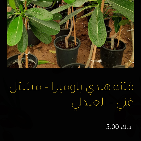
فتنه هندي بلوميرا – مشتل
غني – العبدلي
د.ك
5.00