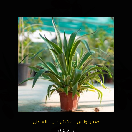
صبار لوتس – مشتل غني – العبدلي
د.ك
5.00