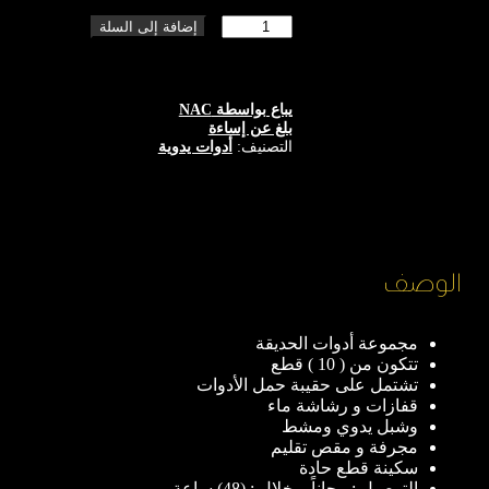
كمية
إضافة إلى السلة
طقم
أدوات
الحديقة
(
يباع بواسطة NAC
10
بلغ عن إساءة
)
التصنيف:
أدوات يدوية
قطع
-
نخيل
الخليج
الوصف
مجموعة أدوات الحديقة
تتكون من ( 10 ) قطع
تشتمل على حقيبة حمل الأدوات
قفازات و رشاشة ماء
وشبل يدوي ومشط
مجرفة و مقص تقليم
سكينة قطع حادة
التوصيل : مجاناً – خلال : (48) ساعة