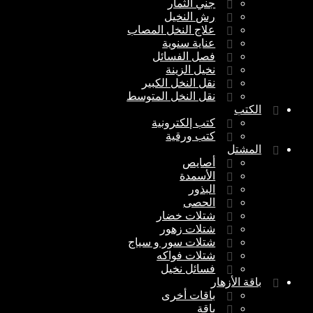
جني الثمار
رش النخيل
علاج النخل المصاب
عناية سنوية
فصل الفسائل
نخيل الزينة
نقل النخل الكبير
نقل النخل المتوسط
الكتب
كتب إلكترونية
كتب ورقية
المشتل
أصايص
الأسمدة
البذور
الحصى
شتلات خضار
شتلات زهور
شتلات سور و سياج
شتلات فواكه
فسائل نخيل
باقة الأزهار
باقات أخرى
باقة