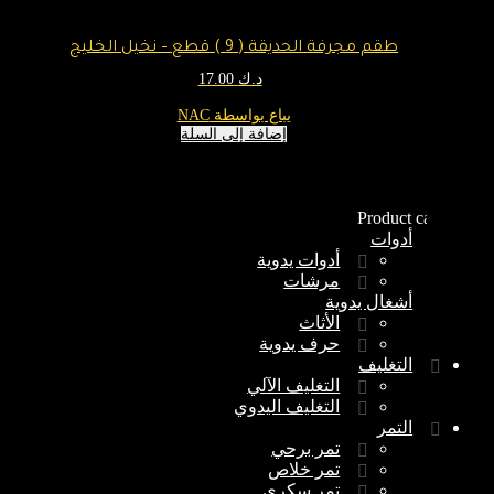
طقم مجرفة الحديقة ( 9 ) قطع – نخيل الخليج
د.ك
17.00
يباع بواسطة NAC
إضافة إلى السلة
Product categories
أدوات
أدوات يدوية
مرشات
أشغال يدوية
الأثاث
حرف يدوية
التغليف
التغليف الآلي
التغليف اليدوي
التمر
تمر برحي
تمر خلاص
تمر سكري