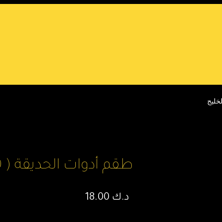
طقم أدوات الحديقة ( 10 ) قطع – نخيل الخليج
د.ك
18.00