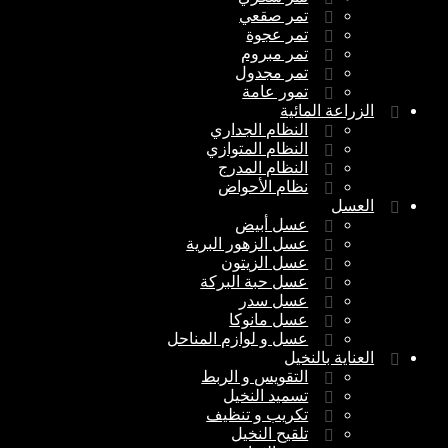
تمر صقعي
تمر عجوة
تمر مبروم
تمر مجدول
تمور عامة
الزراعة المائية
النظام الجداري
النظام المتوازي
النظام المدرج
نظام الأحواض
العسل
عسل أبيض
عسل الزهور البرية
عسل الزيتون
عسل حبة البركة
عسل سدر
عسل مانوكا
عسل و لوازم المناحل
العناية بالنخيل
التقويس و الربط
تسميد النخيل
تكريب و تنظيف
تلقيح النخيل