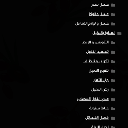
عسل سدر
عسل مانوكا
عسل و لوازم المناحل
العناية بالنخيل
التقويس و الربط
تسميد النخيل
تكريب و تنظيف
تلقيح النخيل
جني الثمار
رش النخيل
علاج النخل المصاب
عناية سنوية
فصل الفسائل
نخيل الزينة