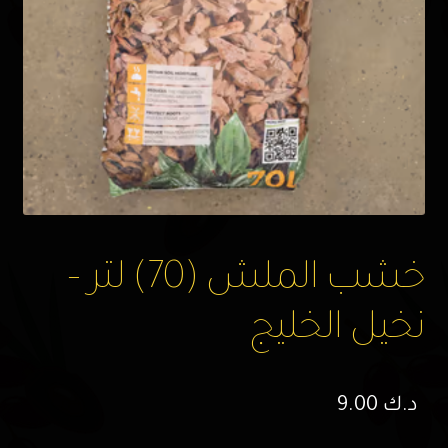
خشب الملش (70) لتر –
نخيل الخليج
د.ك
9.00