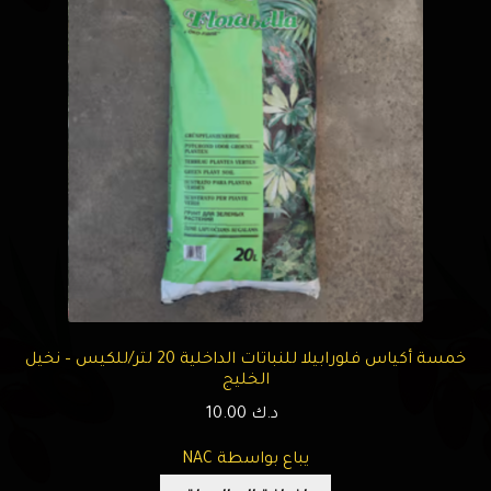
خمسة أكياس فلورابيلا للنباتات الداخلية 20 لتر/للكيس – نخيل
الخليج
د.ك
10.00
يباع بواسطة NAC