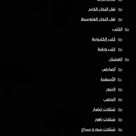
نقل النخل الكبير
نقل النخل المتوسط
الكتب
كتب إلكترونية
كتب ورقية
المشتل
أصايص
الأسمدة
البذور
الحصى
شتلات خضار
شتلات زهور
شتلات سور و سياج