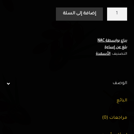
كمية
إضافة إلى السلة
خشب
الملش
(70)
لتر
يباع بواسطة NAC
بلغ عن إساءة
-
التصنيف:
الأسمدة
نخيل
الخليج
الوصف
البائع
مراجعات (0)