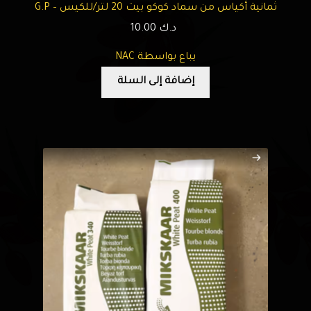
ثمانية أكياس من سماد كوكو بيت 20 لتر/للكيس – G.P
د.ك
10.00
يباع بواسطة NAC
إضافة إلى السلة