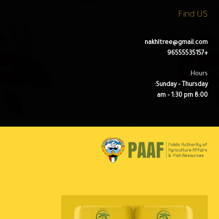
Find US
nakhltree@gmail.com
+96555535157
Hours:
Sunday – Thursday:
8:00 am – 1:30 pm