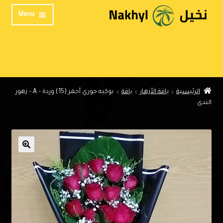
Skip
Skip
Menu
to
to
navigation
content
الرئيسية
من نحن
المنتدى
الرئيسية
باقة الأزهار
باقة
بوكيه جوري أحمر (15) وردة – A – زهور
تواصل معنا
الندى
الخصوصية
English