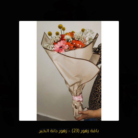
باقة زهور (23) – زهور دانة الخير