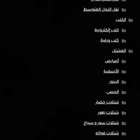
نقل النخل المتوسط
الكتب
كتب إلكترونية
كتب ورقية
المشتل
أصايص
الأسمدة
البذور
الحصى
شتلات خضار
شتلات زهور
شتلات سور و سياج
شتلات فواكه