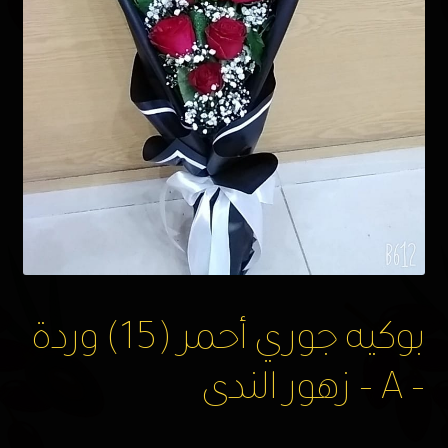
بوكيه جوري أحمر (15) وردة
– A – زهور الندى