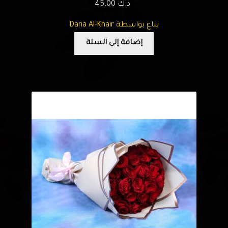
د.ك
45.00
يباع بواسطة Dana Al-Khair
إضافة إلى السلة