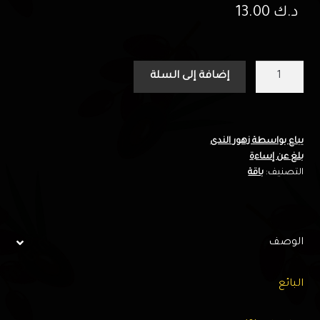
د.ك
13.00
كمية
إضافة إلى السلة
بوكيه
جوري
أحمر
(15)
يباع بواسطة زهور الندى
بلغ عن إساءة
وردة
التصنيف:
باقة
-
A
-
زهور
الوصف
الندى
البائع