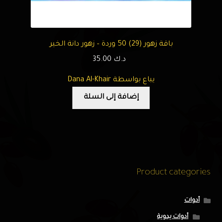
باقة زهور (29) 50 وردة – زهور دانة الخير
د.ك
35.00
يباع بواسطة Dana Al-Khair
إضافة إلى السلة
Product categories
أدوات
أدوات يدوية