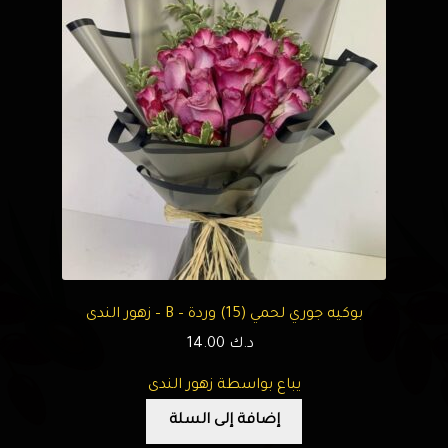
بوكيه جوري لحمي (15) وردة – B – زهور الندى
د.ك
14.00
يباع بواسطة زهور الندى
إضافة إلى السلة