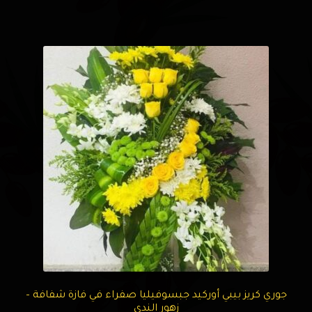
جوري كريز بيبي أوركيد جبسوفيليا صفراء في فازة شفافة –
زهور الندى