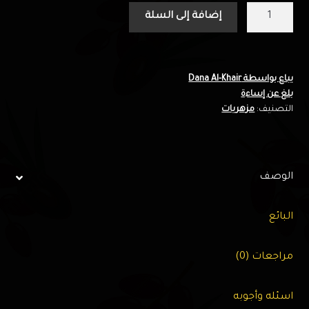
كمية
إضافة إلى السلة
باقة
زهور
(8)
–
يباع بواسطة Dana Al-Khair
بلغ عن إساءة
زهور
التصنيف:
مزهريات
دانة
الخير
الوصف
البائع
مراجعات (0)
اسئله وأجوبه