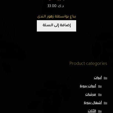
د.ك
33.00
يباع بواسطة زهور الندى
إضافة إلى السلة
Product categories
أدوات
أدوات يدوية
مرشات
أشغال يدوية
الأثاث