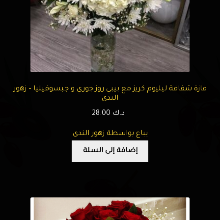
فازة شفافة ليليوم كريز مع بيبي روز جوري و جبسوفيليا – زهور
الندى
د.ك
28.00
يباع بواسطة زهور الندى
إضافة إلى السلة