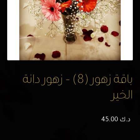
باقة زهور (8) – زهور دانة
الخير
د.ك
45.00