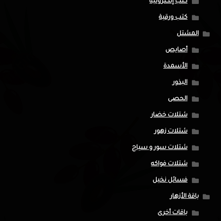
كتب إلكترونية
كتب ورقية
المشتل
أصايص
الأسمدة
البذور
الحصى
شتلات خضار
شتلات زهور
شتلات سور و سياج
شتلات فواكه
فسائل نخيل
باقة الأزهار
باقات أخرى