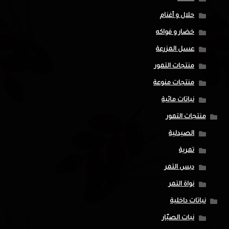
حلال و أغنام
خضار و فواكه
عسل المزرعة
منتجات التمور
منتجات منوعة
نباتات مائية
منتجات التمور
الصيدلية
تمرية
دبس التمر
نواة التمر
نباتات داخلية
نبات الصبّار