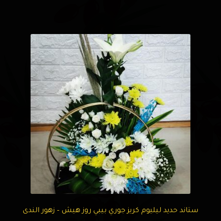
ستاند حديد ليليوم كريز جوري بيبي روز هيش – زهور الندى