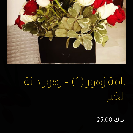
باقة زهور (1) – زهور دانة
الخير
د.ك
25.00