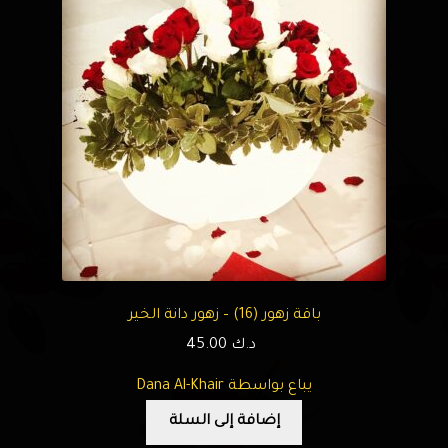
باقة زهور (16) – زهور دانة الخير
د.ك
45.00
يباع بواسطة Dana Al-Khair
إضافة إلى السلة