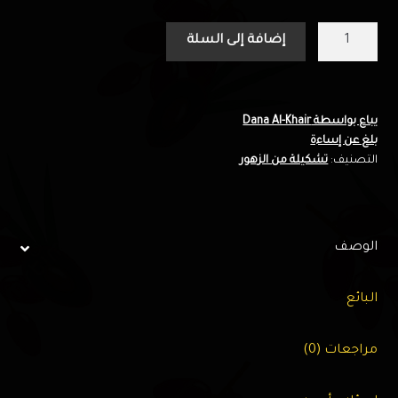
كمية
إضافة إلى السلة
باقة
زهور
(1)
–
يباع بواسطة Dana Al-Khair
بلغ عن إساءة
زهور
التصنيف:
تشكيلة من الزهور
دانة
الخير
الوصف
البائع
مراجعات (0)