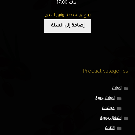
د.ك
17.00
يباع بواسطة زهور الندى
إضافة إلى السلة
Product categories
أدوات
أدوات يدوية
مرشات
أشغال يدوية
الأثاث