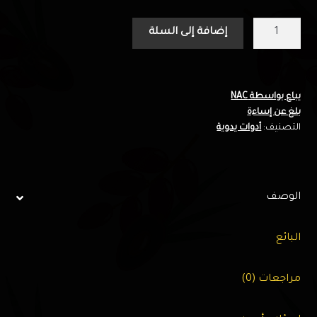
كمية
إضافة إلى السلة
أدوات
الحديقة
(
5
يباع بواسطة NAC
بلغ عن إساءة
)
التصنيف:
أدوات يدوية
قطع
-
نخيل
الخليج
الوصف
البائع
مراجعات (0)