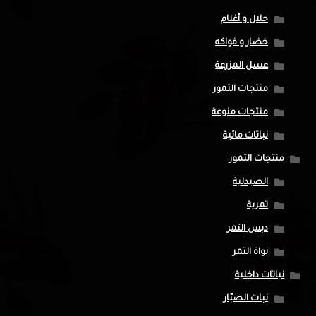
حلال و أغنام
خضار و فواكه
عسل المزرعة
منتجات التمور
منتجات منوعة
نباتات مائية
منتجات التمور
الصيدلية
تمرية
دبس التمر
نواة التمر
نباتات داخلية
نبات الصبّار