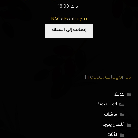
د.ك
18.00
يباع بواسطة NAC
إضافة إلى السلة
Product categories
أدوات
أدوات يدوية
مرشات
أشغال يدوية
الأثاث