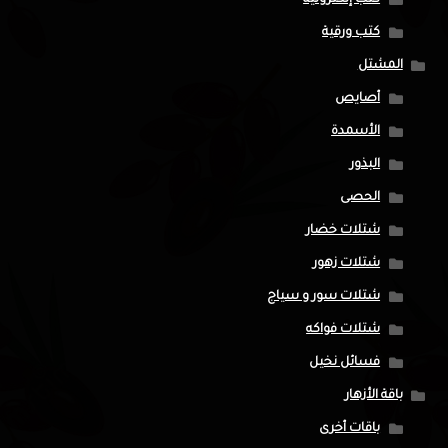
كتب إلكترونية
كتب ورقية
المشتل
أصايص
الأسمدة
البذور
الحصى
شتلات خضار
شتلات زهور
شتلات سور و سياج
شتلات فواكه
فسائل نخيل
باقة الأزهار
باقات أخرى