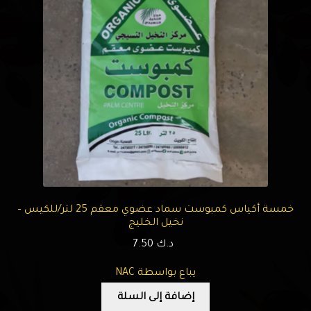
خمسة أكياس كمبوست سماد عضوي معقم 25 لتر/للكيس –
نخيل الخليج
د.ك
7.50
يباع بواسطة NAC
إضافة إلى السلة