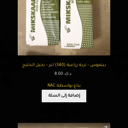
بيتموس – تربة زراعية (340) لتر – نخيل الخليج
د.ك
8.00
يباع بواسطة NAC
إضافة إلى السلة