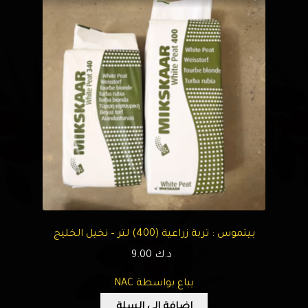
بيتموس : تربة زراعية (400) لتر – نخيل الخليج
د.ك
9.00
يباع بواسطة NAC
إضافة إلى السلة