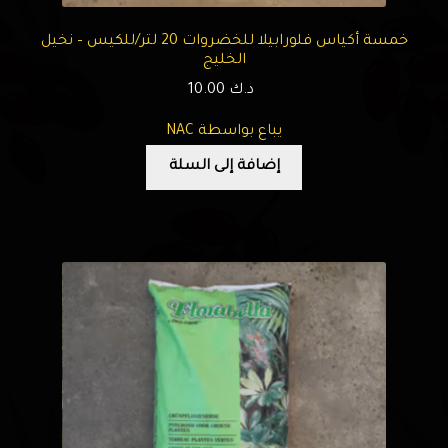
خمسة أكياس فلورابيلا للخضروات 20 لتر/للكيس – نخيل
الخليج
د.ك
10.00
يباع بواسطة NAC
إضافة إلى السلة