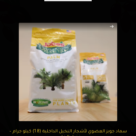
سماد جوبز العضوي لأشجار النخيل الداخلية (1.8) كيلو جرام –