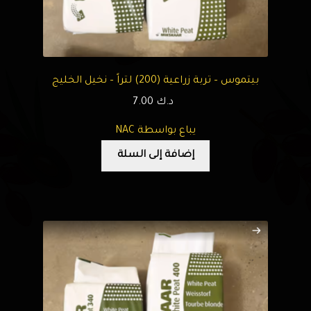
بيتموس – تربة زراعية (200) لتراً – نخيل الخليج
د.ك
7.00
يباع بواسطة NAC
إضافة إلى السلة