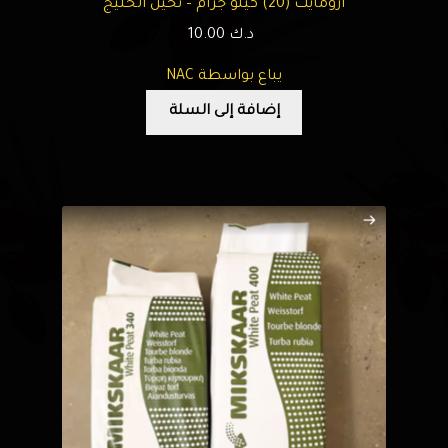
أزومايت (20) كيلو جرام – نخيل الخليج
د.ك
10.00
يباع بواسطة NAC
إضافة إلى السلة