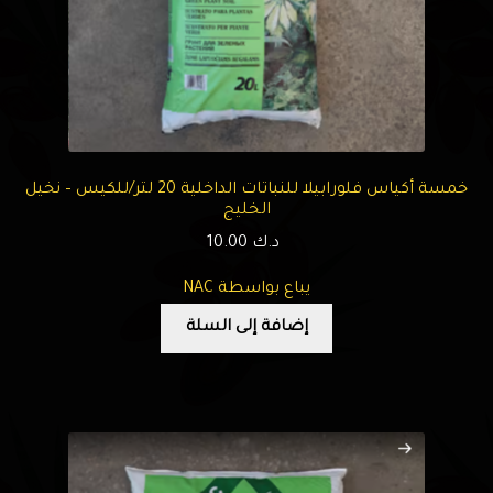
خمسة أكياس فلورابيلا للنباتات الداخلية 20 لتر/للكيس – نخيل
الخليج
د.ك
10.00
يباع بواسطة NAC
إضافة إلى السلة