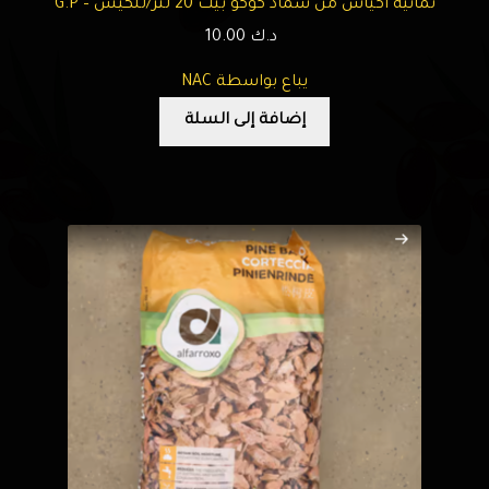
ثمانية أكياس من سماد كوكو بيت 20 لتر/للكيس – G.P
د.ك
10.00
يباع بواسطة NAC
إضافة إلى السلة