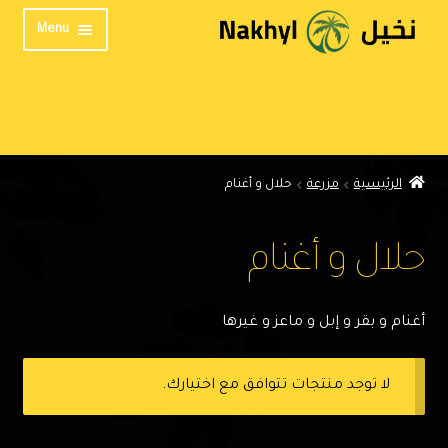
Skip
Skip
Menu
to
to
navigation
content
الرئيسية
من نحن
المنتدى
الرئيسية
مزرعة
حلال و أغنام
تواصل معنا
الخصوصية
حلال و أغنام
English
أغنام و بقر و إبل و ماعز و غيرها
لا توجد منتجات تتوافق مع اختيارك.