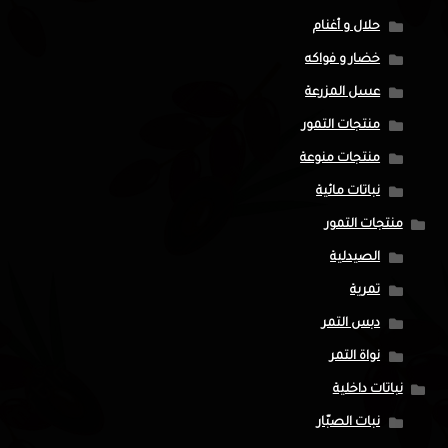
حلال و أغنام
خضار و فواكه
عسل المزرعة
منتجات التمور
منتجات منوعة
نباتات مائية
منتجات التمور
الصيدلية
تمرية
دبس التمر
نواة التمر
نباتات داخلية
نبات الصبّار