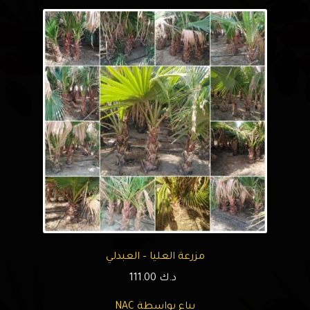
مزرعة العليا – العبدلي
د.ك
111.00
يباع بواسطة NAC