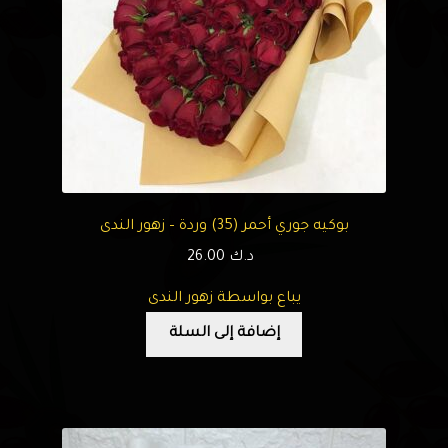
بوكيه جوري أحمر (35) وردة – زهور الندى
د.ك
26.00
يباع بواسطة زهور الندى
إضافة إلى السلة