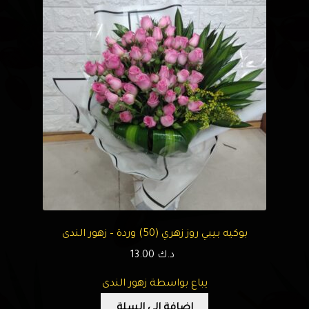
بوكيه بيبي روز زهري (50) وردة – زهور الندى
د.ك
13.00
يباع بواسطة زهور الندى
إضافة إلى السلة