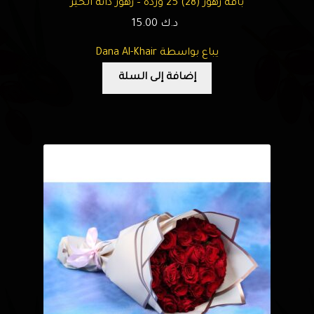
باقة زهور (28) 25 وردة – زهور دانة الخير
د.ك
15.00
يباع بواسطة Dana Al-Khair
إضافة إلى السلة