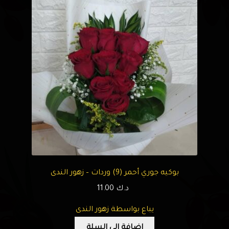
بوكيه جوري أحمر (9) وردات – زهور الندى
د.ك
11.00
يباع بواسطة زهور الندى
إضافة إلى السلة