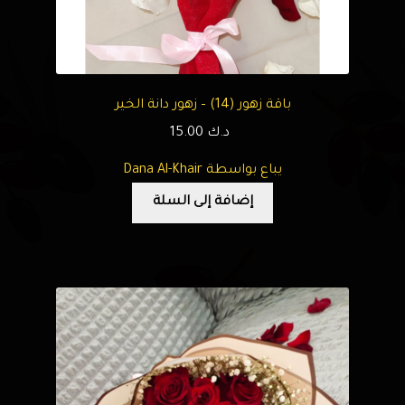
باقة زهور (14) – زهور دانة الخير
د.ك
15.00
يباع بواسطة Dana Al-Khair
إضافة إلى السلة