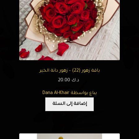
باقة زهور (22) – زهور دانة الخير
د.ك
20.00
يباع بواسطة Dana Al-Khair
إضافة إلى السلة