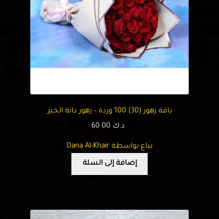
باقة زهور (30) 100 وردة – زهور دانة الخير
د.ك
60.00
يباع بواسطة Dana Al-Khair
إضافة إلى السلة