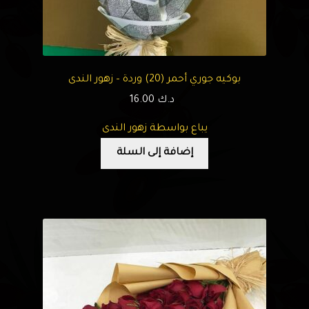
بوكيه جوري أحمر (20) وردة – زهور الندى
د.ك
16.00
يباع بواسطة زهور الندى
إضافة إلى السلة