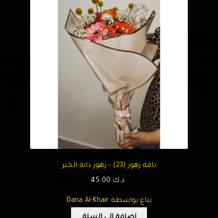
باقة زهور (23) – زهور دانة الخير
د.ك
45.00
يباع بواسطة Dana Al-Khair
إضافة إلى السلة