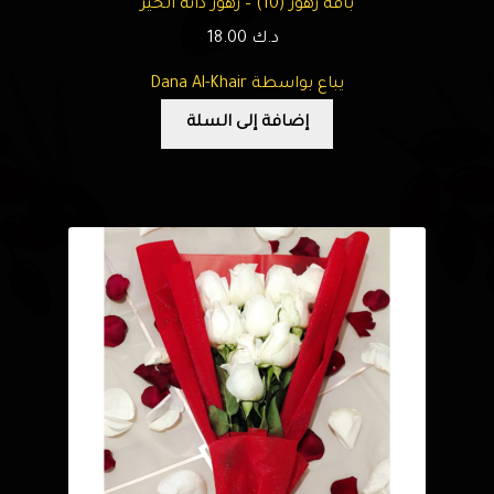
باقة زهور (10) – زهور دانة الخير
د.ك
18.00
يباع بواسطة Dana Al-Khair
إضافة إلى السلة