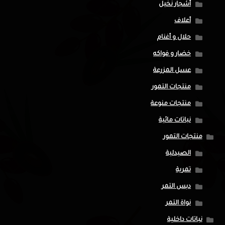
أشجار نخيل
أعلاف
حلال و أغنام
خضار و فواكه
عسل المزرعة
منتجات التمور
منتجات منوعة
نباتات مائية
منتجات التمور
الصيدلية
تمرية
دبس التمر
نواة التمر
نباتات داخلية