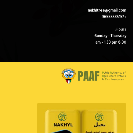
nakhltree@gmail.com
+96555535157
Hours:
Sunday – Thursday:
8:00 am – 1:30 pm