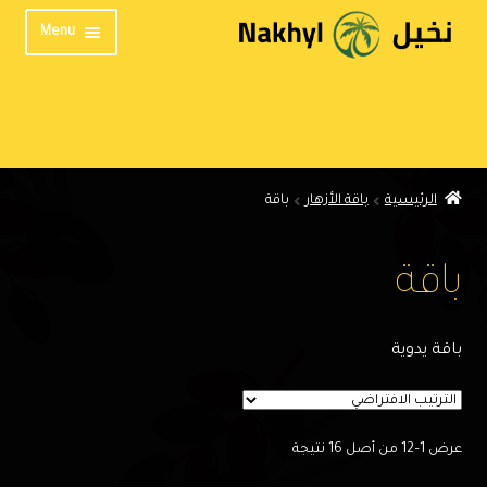
Skip
Skip
Menu
to
to
navigation
content
الرئيسية
من نحن
المنتدى
الرئيسية
باقة الأزهار
باقة
تواصل معنا
الخصوصية
باقة
English
باقة يدوية
عرض 1–12 من أصل 16 نتيجة