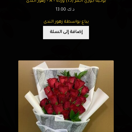
بوكيه جوري أحمر (15) وردة – A – زهور الندى
د.ك
13.00
يباع بواسطة زهور الندى
إضافة إلى السلة