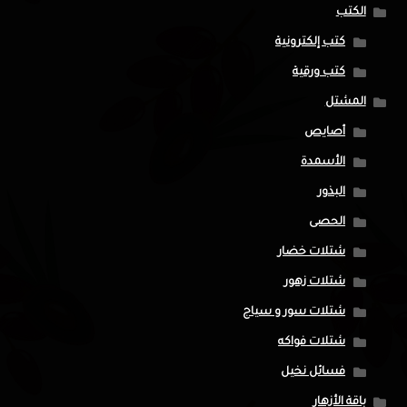
الكتب
كتب إلكترونية
كتب ورقية
المشتل
أصايص
الأسمدة
البذور
الحصى
شتلات خضار
شتلات زهور
شتلات سور و سياج
شتلات فواكه
فسائل نخيل
باقة الأزهار