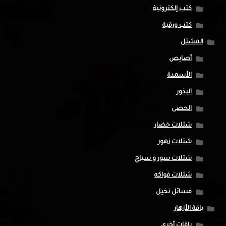
كتب إلكترونية
كتب ورقية
المشتل
أصايص
الأسمدة
البذور
الحصى
شتلات خضار
شتلات زهور
شتلات سور و سياج
شتلات فواكه
فسائل نخيل
باقة الأزهار
باقات أخرى