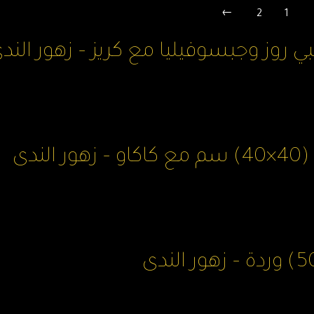
→
2
1
ي روز وجبسوفيليا مع كريز – زهور الند
ندى