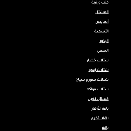
كتب ورقية
المشتل
أصايص
الأسمدة
البذور
الحصى
شتلات خضار
شتلات زهور
شتلات سور و سياج
شتلات فواكه
فسائل نخيل
باقة الأزهار
باقات أخرى
باقة