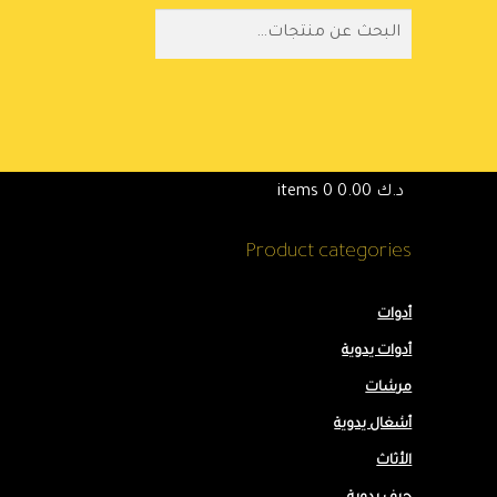
بحث
بحث
عن:
د.ك
0.00
0 items
Product categories
أدوات
أدوات يدوية
مرشات
أشغال يدوية
97
الأثاث