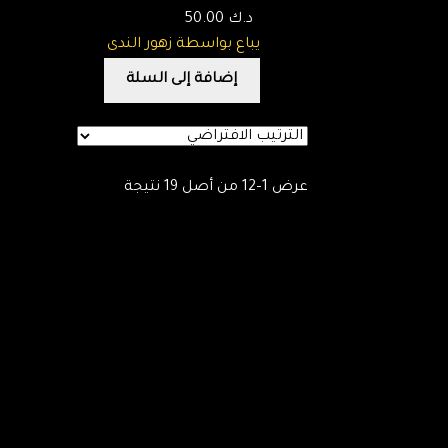
د.ك
50.00
يباع بواسطة زهور الندى
إضافة إلى السلة
عرض 1–12 من أصل 19 نتيجة