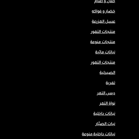
حلال و أغنام
خضار و فواكه
عسل المزرعة
منتجات التمور
منتجات منوعة
نباتات مائية
منتجات التمور
الصيدلية
تمرية
دبس التمر
نواة التمر
نباتات داخلية
نبات الصبّار
نباتات داخلية منوعة