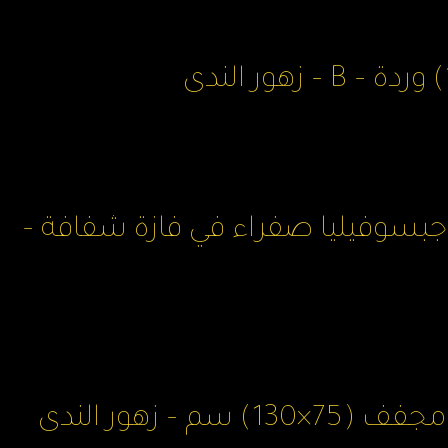
 جبسوفيليا صفراء في فازة شفافة –
م – زهور الندى